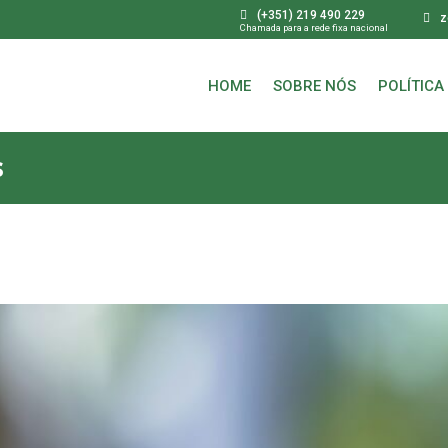
(+351) 219 490 229
z
Chamada para a rede fixa nacional
HOME
SOBRE NÓS
POLÍTICA
s