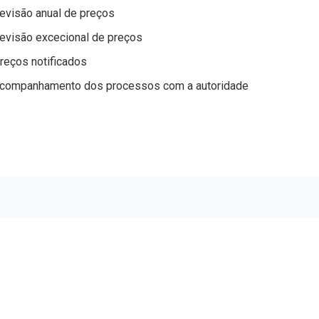
evisão anual de preços
evisão excecional de preços
reços notificados
companhamento dos processos com a autoridade
INFORMAÇÕES
Política de Privacidade
Política de Cookies
Termos de Utilização
s Práticas de Distribuição
Avaliação de Fornecedores
s Médicos
Cosméticos