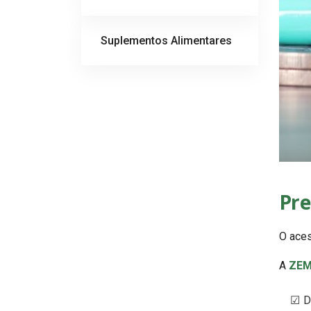
Suplementos Alimentares
Pre
O aces
A
ZEM
D