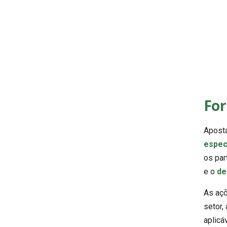
Fo
Aposta
espec
os par
e o
de
As açõ
setor,
aplicá