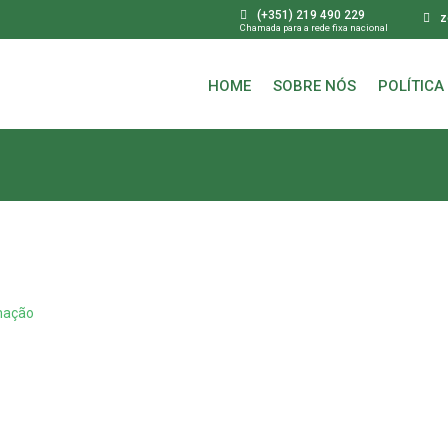
(+351) 219 490 229
z
Chamada para a rede fixa nacional
HOME
SOBRE NÓS
POLÍTICA