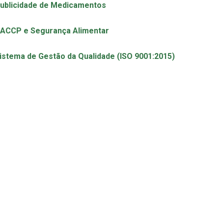
ublicidade de Medicamentos
ACCP e Segurança Alimentar
istema de Gestão da Qualidade (ISO 9001:2015)
mação Personalizada
dos temas acima, desenvolvemos
formações à medida
, adapt
liente. Contacte-nos para concebermos em conjunto um plano d
sidades.