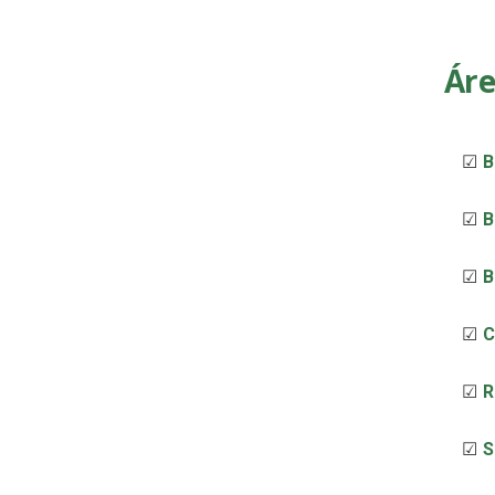
Áre
B
B
B
C
R
S